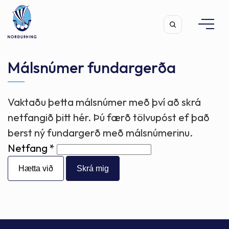
Málsnúmer fundargerða
Vaktaðu þetta málsnúmer með því að skrá
Leita
netfangið þitt hér. Þú færð tölvupóst ef það
berst ný fundargerð með málsnúmerinu.
Netfang
Hætta við