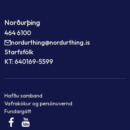
Norðurþing
464 6100
nordurthing@nordurthing.is
Starfsfólk
KT: 640169-5599
Hafðu samband
Vafrakökur og persónuvernd
Fundargátt