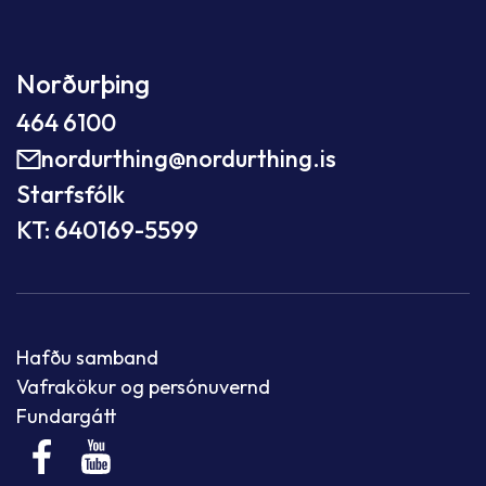
Norðurþing
464 6100
nordurthing@nordurthing.is
Starfsfólk
KT: 640169-5599
Hafðu samband
Vafrakökur og persónuvernd
Fundargátt