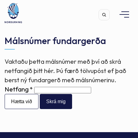
Málsnúmer fundargerða
Vaktaðu þetta málsnúmer með því að skrá
Leita
netfangið þitt hér. Þú færð tölvupóst ef það
berst ný fundargerð með málsnúmerinu.
Netfang
Hætta við