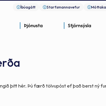
Íbúagátt
Starfsmannavefur
Móttaka
Þjónusta
Stjórnsýsla
erða
Góð þjónusta
Góð stjórnsýsla
Góð mannlíf
- gott samfélag
- gott samfélag
- gott samfélag
gið þitt hér. Þú færð tölvupóst ef það berst ný 