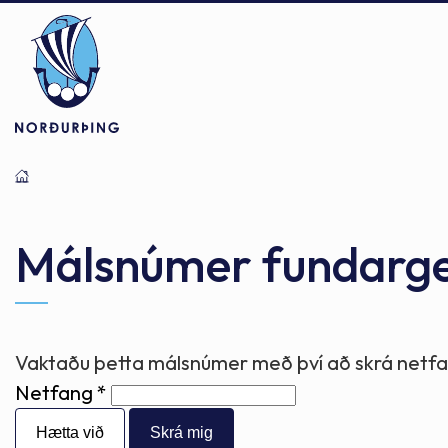
Þjónusta
Stjórnsýsla
Mannlíf
Málsnúmer fundarg
Félagsþjónusta
Stjórnkerfi
Byggðarlögin
Vaktaðu þetta málsnúmer með því að skrá netfan
Netfang
Menntun
Málaflokkar
Náttúran
Hætta við