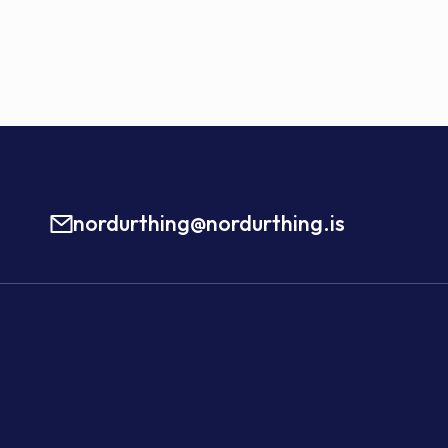
nordurthing@nordurthing.is