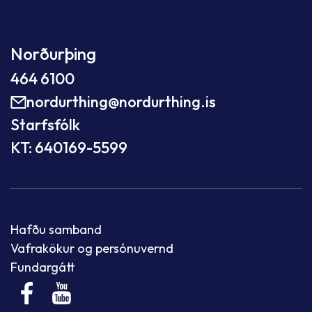
Norðurþing
464 6100
nordurthing@nordurthing.is
Starfsfólk
KT: 640169-5599
Hafðu samband
Vafrakökur og persónuvernd
Fundargátt