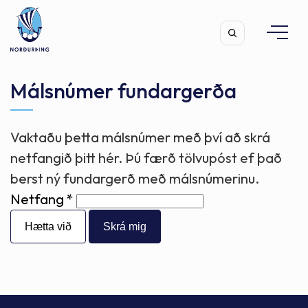
Málsnúmer fundargerða
Vaktaðu þetta málsnúmer með því að skrá
Leita
netfangið þitt hér. Þú færð tölvupóst ef það
berst ný fundargerð með málsnúmerinu.
Netfang
Hætta við