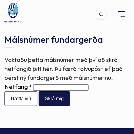
Málsnúmer fundargerða
Vaktaðu þetta málsnúmer með því að skrá
Leita
netfangið þitt hér. Þú færð tölvupóst ef það
berst ný fundargerð með málsnúmerinu.
Netfang
Hætta við