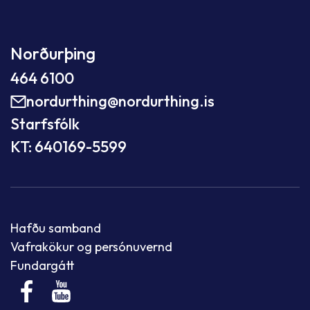
Norðurþing
464 6100
nordurthing@nordurthing.is
Starfsfólk
KT: 640169-5599
Hafðu samband
Vafrakökur og persónuvernd
Fundargátt