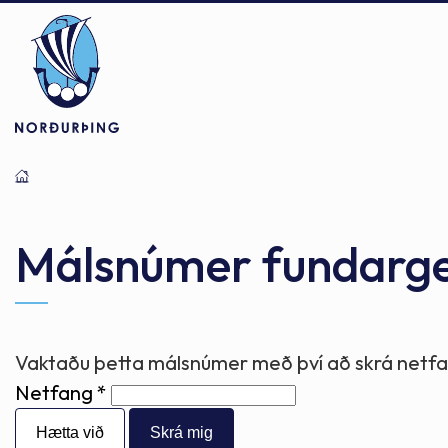
Þjónusta
Stjórnsýsla
Mannlíf
Málsnúmer fundarg
Félagsþjónusta
Stjórnkerfi
Byggðarlögin
Vaktaðu þetta málsnúmer með því að skrá netfan
Netfang
Menntun
Málaflokkar
Náttúran
Hætta við