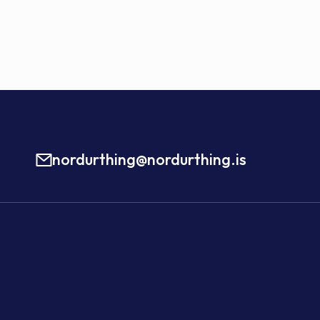
nordurthing@nordurthing.is