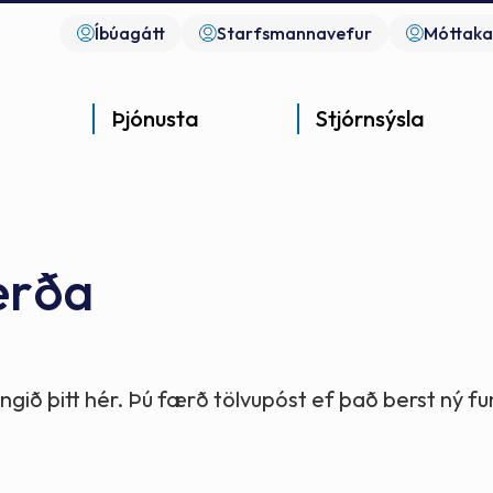
Íbúagátt
Starfsmannavefur
Móttaka
Þjónusta
Stjórnsýsla
erða
Góð þjónusta
Góð stjórnsýsla
Góð mannlíf
- gott samfélag
- gott samfélag
- gott samfélag
gið þitt hér. Þú færð tölvupóst ef það berst ný 