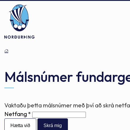
Þjónusta
Stjórnsýsla
Mannlíf
Málsnúmer fundarg
Félagsþjónusta
Stjórnkerfi
Byggðarlögin
Vaktaðu þetta málsnúmer með því að skrá netfan
Netfang
Menntun
Málaflokkar
Náttúran
Hætta við