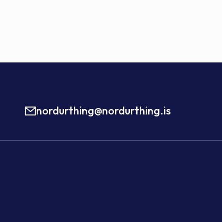
nordurthing@nordurthing.is