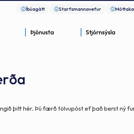
Íbúagátt
Starfsmannavefur
Móttaka
Þjónusta
Stjórnsýsla
erða
Góð þjónusta
Góð stjórnsýsla
Góð mannlíf
- gott samfélag
- gott samfélag
- gott samfélag
gið þitt hér. Þú færð tölvupóst ef það berst ný 