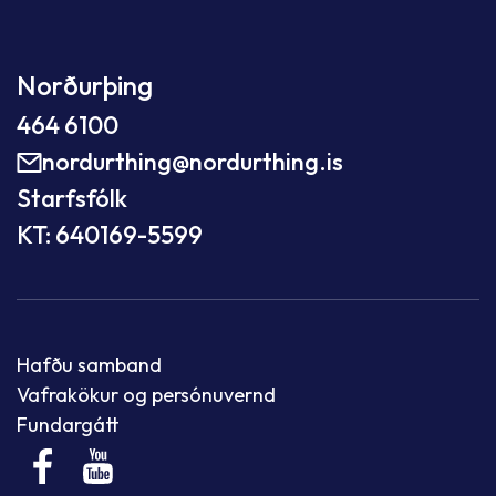
Norðurþing
464 6100
nordurthing@nordurthing.is
Starfsfólk
KT: 640169-5599
Hafðu samband
Vafrakökur og persónuvernd
Fundargátt