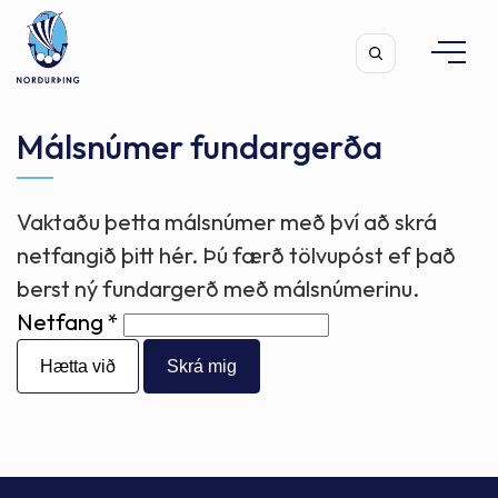
Málsnúmer fundargerða
Vaktaðu þetta málsnúmer með því að skrá
Leita
netfangið þitt hér. Þú færð tölvupóst ef það
berst ný fundargerð með málsnúmerinu.
Netfang
Hætta við