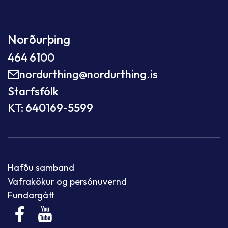
Norðurþing
464 6100
nordurthing@nordurthing.is
Starfsfólk
KT: 640169-5599
Hafðu samband
Vafrakökur og persónuvernd
Fundargátt