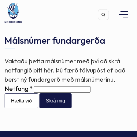
Málsnúmer fundargerða
Vaktaðu þetta málsnúmer með því að skrá
Leita
netfangið þitt hér. Þú færð tölvupóst ef það
berst ný fundargerð með málsnúmerinu.
Netfang
Hætta við