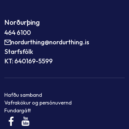
Norðurþing
464 6100
nordurthing@nordurthing.is
Starfsfólk
KT: 640169-5599
Hafðu samband
Vafrakökur og persónuvernd
Fundargátt