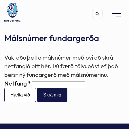
Málsnúmer fundargerða
Vaktaðu þetta málsnúmer með því að skrá
Leita
netfangið þitt hér. Þú færð tölvupóst ef það
berst ný fundargerð með málsnúmerinu.
Netfang
Hætta við