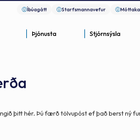
Íbúagátt
Starfsmannavefur
Móttaka
Þjónusta
Stjórnsýsla
erða
Góð þjónusta
Góð stjórnsýsla
Góð mannlíf
- gott samfélag
- gott samfélag
- gott samfélag
gið þitt hér. Þú færð tölvupóst ef það berst ný 