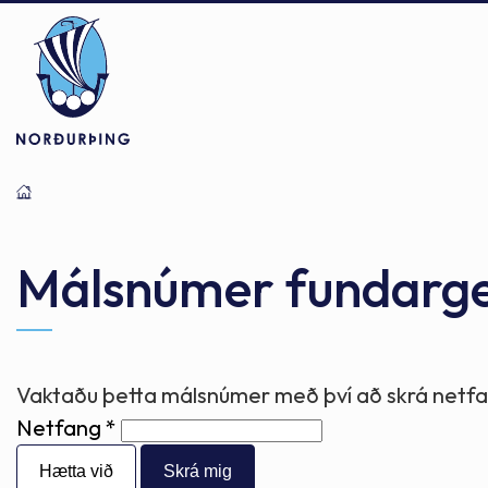
Þjónusta
Stjórnsýsla
Mannlíf
Málsnúmer fundarg
Félagsþjónusta
Stjórnkerfi
Byggðarlögin
Vaktaðu þetta málsnúmer með því að skrá netfan
Netfang
Menntun
Málaflokkar
Náttúran
Hætta við