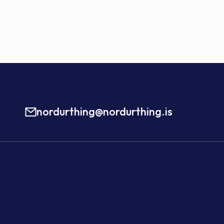
nordurthing@nordurthing.is