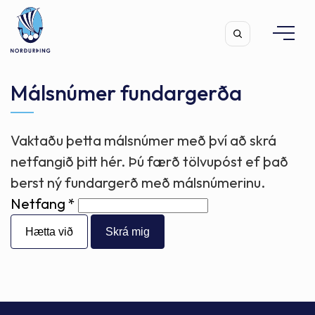
Málsnúmer fundargerða
Vaktaðu þetta málsnúmer með því að skrá
Leita
netfangið þitt hér. Þú færð tölvupóst ef það
berst ný fundargerð með málsnúmerinu.
Netfang
Hætta við