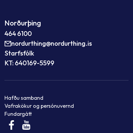
Norðurþing
464 6100
nordurthing@nordurthing.is
Starfsfólk
KT: 640169-5599
Hafðu samband
Vafrakökur og persónuvernd
Fundargátt