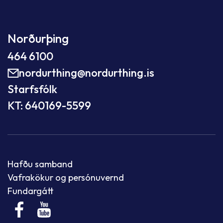
Norðurþing
464 6100
nordurthing@nordurthing.is
Starfsfólk
KT: 640169-5599
Hafðu samband
Vafrakökur og persónuvernd
Fundargátt