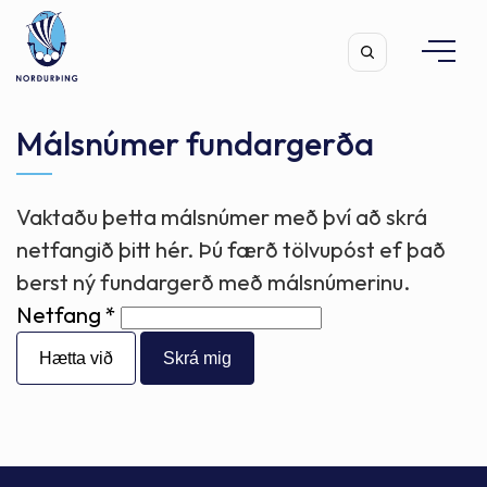
Málsnúmer fundargerða
Vaktaðu þetta málsnúmer með því að skrá
Leita
netfangið þitt hér. Þú færð tölvupóst ef það
berst ný fundargerð með málsnúmerinu.
Netfang
Hætta við