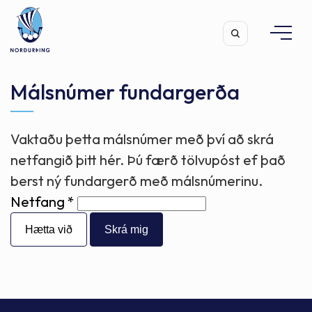
Málsnúmer fundargerða
Vaktaðu þetta málsnúmer með því að skrá
Leita
netfangið þitt hér. Þú færð tölvupóst ef það
berst ný fundargerð með málsnúmerinu.
Netfang
Hætta við