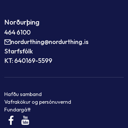
Norðurþing
464 6100
nordurthing@nordurthing.is
Starfsfólk
KT: 640169-5599
Hafðu samband
Vafrakökur og persónuvernd
Fundargátt