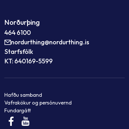
Norðurþing
464 6100
nordurthing@nordurthing.is
Starfsfólk
KT: 640169-5599
Hafðu samband
Vafrakökur og persónuvernd
Fundargátt