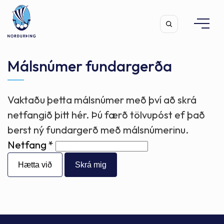
Málsnúmer fundargerða
Vaktaðu þetta málsnúmer með því að skrá
Leita
netfangið þitt hér. Þú færð tölvupóst ef það
berst ný fundargerð með málsnúmerinu.
Netfang
Hætta við