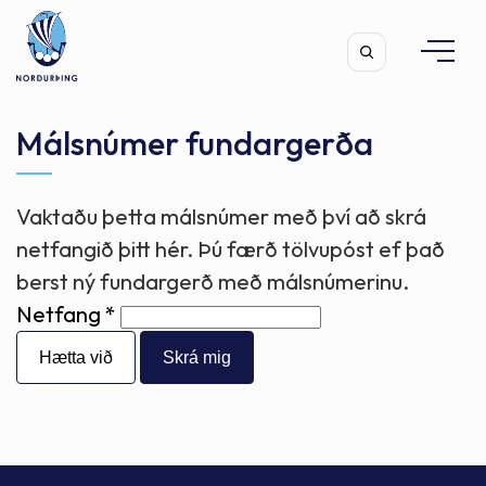
Málsnúmer fundargerða
Vaktaðu þetta málsnúmer með því að skrá
Leita
netfangið þitt hér. Þú færð tölvupóst ef það
berst ný fundargerð með málsnúmerinu.
Netfang
Hætta við