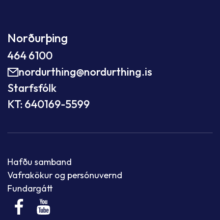
Norðurþing
464 6100
nordurthing@nordurthing.is
Starfsfólk
KT: 640169-5599
Hafðu samband
Vafrakökur og persónuvernd
Fundargátt