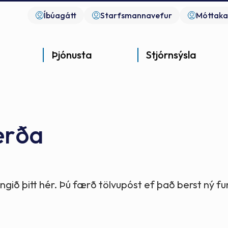
Íbúagátt
Starfsmannavefur
Móttaka
Þjónusta
Stjórnsýsla
erða
Góð þjónusta
Góð stjórnsýsla
Góð mannlíf
- gott samfélag
- gott samfélag
- gott samfélag
gið þitt hér. Þú færð tölvupóst ef það berst ný 