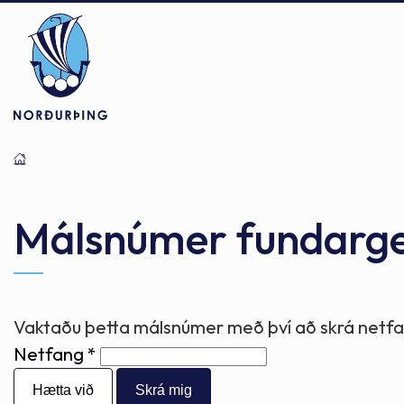
Þjónusta
Stjórnsýsla
Mannlíf
Málsnúmer fundarg
Félagsþjónusta
Stjórnkerfi
Byggðarlögin
Vaktaðu þetta málsnúmer með því að skrá netfan
Netfang
Menntun
Málaflokkar
Náttúran
Hætta við