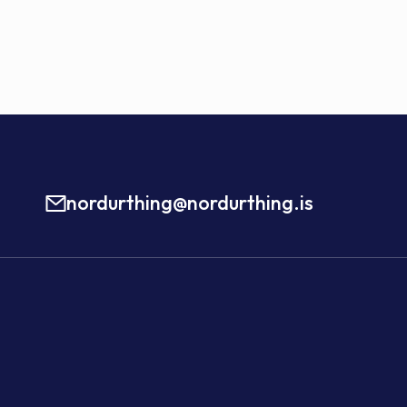
nordurthing@nordurthing.is