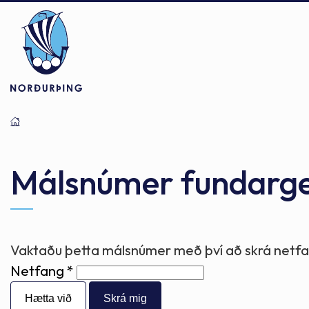
Þjónusta
Stjórnsýsla
Mannlíf
Málsnúmer fundarg
Félagsþjónusta
Stjórnkerfi
Byggðarlögin
Vaktaðu þetta málsnúmer með því að skrá netfan
Netfang
Menntun
Málaflokkar
Náttúran
Hætta við