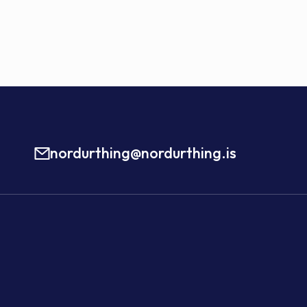
nordurthing@nordurthing.is