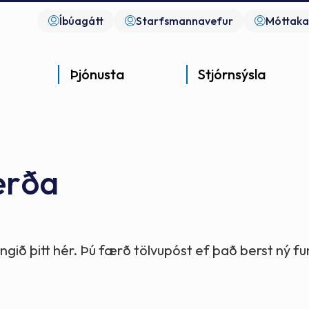
Íbúagátt
Starfsmannavefur
Móttaka
Þjónusta
Stjórnsýsla
erða
Góð þjónusta
Góð stjórnsýsla
Góð mannlíf
- gott samfélag
- gott samfélag
- gott samfélag
gið þitt hér. Þú færð tölvupóst ef það berst ný 