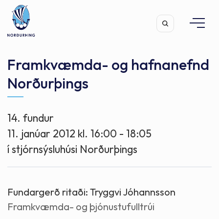
Framkvæmda- og hafnanefnd
Norðurþings
Leita
14. fundur
11. janúar 2012 kl. 16:00 - 18:05
í stjórnsýsluhúsi Norðurþings
Fundargerð ritaði:
Tryggvi Jóhannsson
Framkvæmda- og þjónustufulltrúi