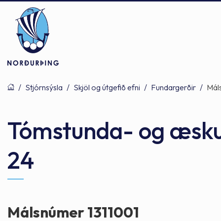
/
Stjórnsýsla
/
Skjöl og útgefið efni
/
Fundargerðir
/
Mál
Þjónusta
Stjórnsýsla
Mannlíf
Tómstunda- og æsku
24
Félagsþjónusta
Stjórnkerfi
Byggðarlögin
Menntun
Málaflokkar
Náttúran
Málsnúmer 1311001