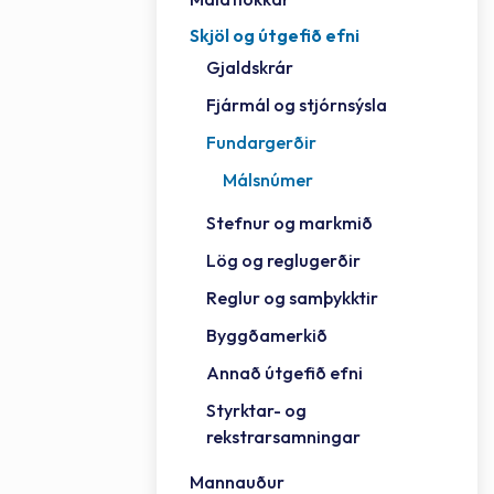
Skjöl og útgefið efni
Félag
Framh
Vinnu
Sorph
Vefm
Bygg
Fræð
Húsa
Jökul
Golfv
Vina
Hvala
Styrktar- og rekstrarsamningar
Gjaldskrár
Félag
Mennt
Íþrót
Veitu
Lausa
Fjöls
Hafn
Reykj
Fjármál og stjórnsýsla
Fundargerðir
Málsnúmer
Stefnur og markmið
Lög og reglugerðir
Reglur og samþykktir
Byggðamerkið
Annað útgefið efni
Styrktar- og
rekstrarsamningar
Mannauður