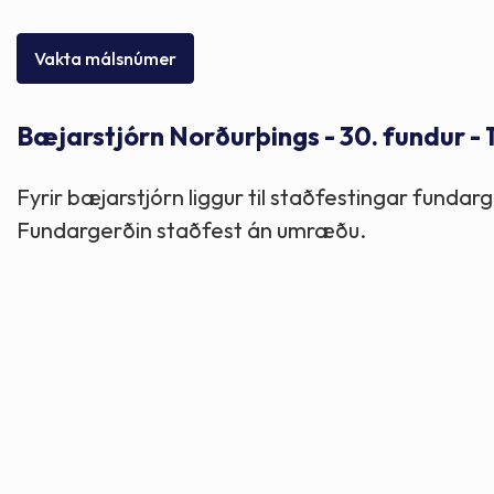
Skólaþjónusta
Skjöl og útgefið efni
Áhugaverðir staðir
Vakta málsnúmer
Íþróttir og tómstundir
Mannauður
Útivist og hreyfing
Bæjarstjórn Norðurþings - 30. fundur - 1
Framkvæmdir og hafnir
Menning og listir
Fyrir bæjarstjórn liggur til staðfestingar fund
Skipulags- og byggingarmál
Söfn
Fundargerðin staðfest án umræðu.
Fjölmenningarfulltrúi
Dýraeftirlit