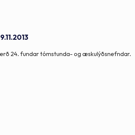
Stefnur og markmið
Lög og reglugerðir
9.11.2013
argerð 24. fundar tómstunda- og æskulýðsnefndar.