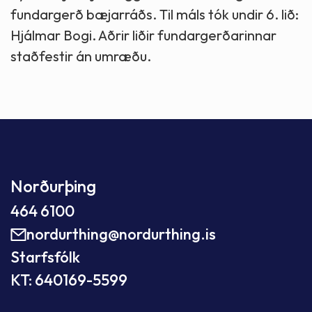
fundargerð bæjarráðs. Til máls tók undir 6. lið:
Hjálmar Bogi. Aðrir liðir fundargerðarinnar
staðfestir án umræðu.
Norðurþing
464 6100
nordurthing@nordurthing.is
Starfsfólk
KT: 640169-5599