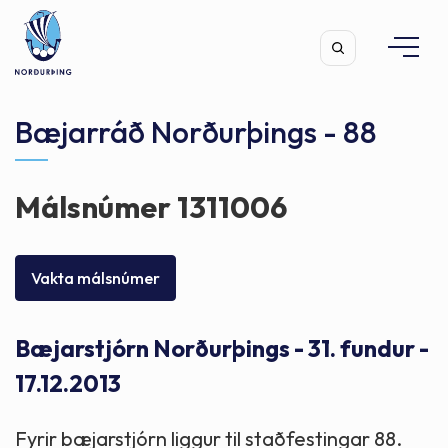
Bæjarráð Norðurþings - 88
Málsnúmer 1311006
Leita
Vakta málsnúmer
Bæjarstjórn Norðurþings - 31. fundur -
17.12.2013
Fyrir bæjarstjórn liggur til staðfestingar 88.