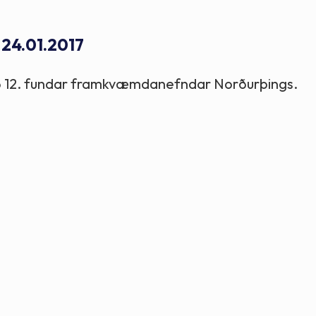
Stefnur og markmið
 24.01.2017
Lög og reglugerðir
gerð 12. fundar framkvæmdanefndar Norðurþings.