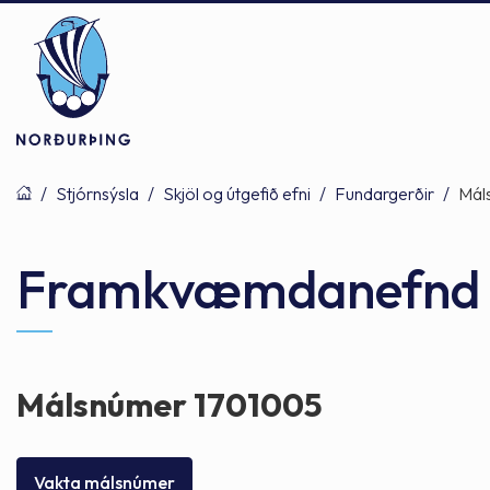
/
Stjórnsýsla
/
Skjöl og útgefið efni
/
Fundargerðir
/
Mál
Þjónusta
Stjórnsýsla
Mannlíf
Framkvæmdanefnd -
Félagsþjónusta
Stjórnkerfi
Byggðarlögin
Málsnúmer 1701005
Menntun
Málaflokkar
Náttúran
Vakta málsnúmer