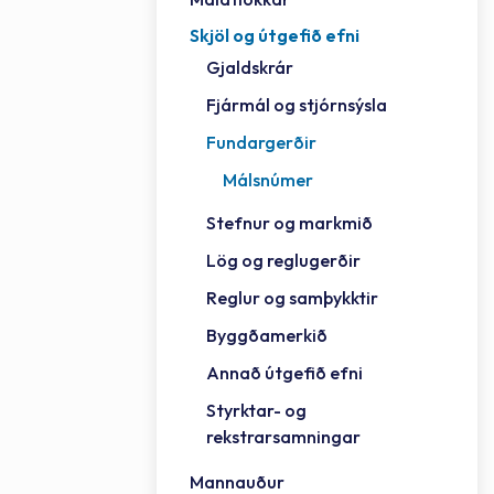
Skjöl og útgefið efni
Félag
Framh
Vinnu
Sorph
Vefm
Bygg
Fræð
Húsa
Jökul
Golfv
Vina
Hvala
Styrktar- og rekstrarsamningar
Gjaldskrár
Félag
Mennt
Íþrót
Veitu
Lausa
Fjöls
Hafn
Reykj
Fjármál og stjórnsýsla
Fundargerðir
Málsnúmer
Stefnur og markmið
Lög og reglugerðir
Reglur og samþykktir
Byggðamerkið
Annað útgefið efni
Styrktar- og
rekstrarsamningar
Mannauður