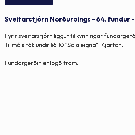
Skólaþjónusta
Skjöl og útgefið efni
Áhugaverðir staðir
Sveitarstjórn Norðurþings - 64. fundur -
Íþróttir og tómstundir
Mannauður
Útivist og hreyfing
Fyrir sveitarstjórn liggur til kynningar fundar
Framkvæmdir og hafnir
Menning og listir
Til máls tók undir lið 10 "Sala eigna": Kjartan.
Skipulags- og byggingarmál
Söfn
Fundargerðin er lögð fram.
Fjölmenningarfulltrúi
Dýraeftirlit