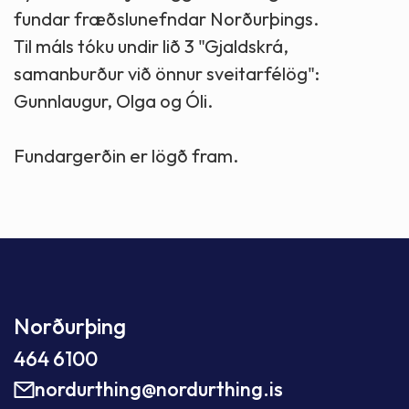
fundar fræðslunefndar Norðurþings.
Til máls tóku undir lið 3 "Gjaldskrá,
samanburður við önnur sveitarfélög":
Gunnlaugur, Olga og Óli.
Fundargerðin er lögð fram.
Norðurþing
464 6100
nordurthing@nordurthing.is