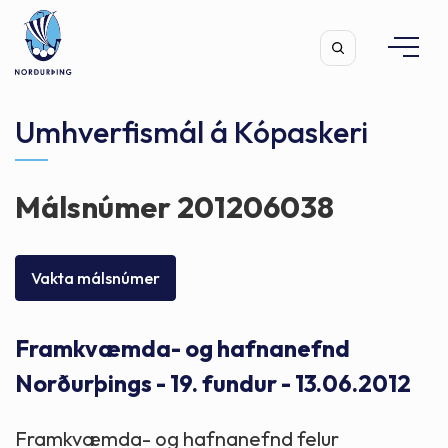
Umhverfismál á Kópaskeri
Málsnúmer 201206038
Leita
Vakta málsnúmer
Framkvæmda- og hafnanefnd
Norðurþings - 19. fundur - 13.06.2012
Framkvæmda- og hafnanefnd felur