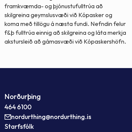
framkvæmda- og þjónustufulltrúa að
skilgreina geymslusvæði við Kópasker og
koma með tillögu á næsta fundi. Nefndin felur
f&þ fulltrúa einnig að skilgreina og láta merkja
akstursleið að gámasvæði við Kópaskershöfn.
Norðurþing
464 6100
nordurthing@nordurthing.is
Starfsfólk