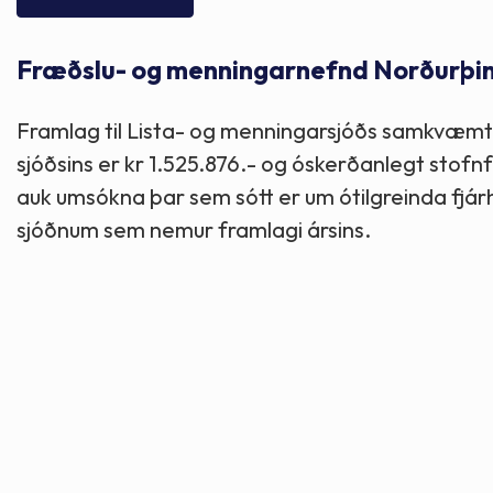
Skólaþjónusta
Skjöl og útgefið efni
Áhugaverðir staðir
Fræðslu- og menningarnefnd Norðurþings
Íþróttir og tómstundir
Mannauður
Útivist og hreyfing
Framlag til Lista- og menningarsjóðs samkvæmt 
Framkvæmdir og hafnir
Menning og listir
sjóðsins er kr 1.525.876.- og óskerðanlegt stofnf
auk umsókna þar sem sótt er um ótilgreinda fjá
Skipulags- og byggingarmál
Söfn
sjóðnum sem nemur framlagi ársins.
Fjölmenningarfulltrúi
Dýraeftirlit