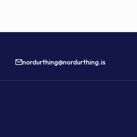
nordurthing@nordurthing.is