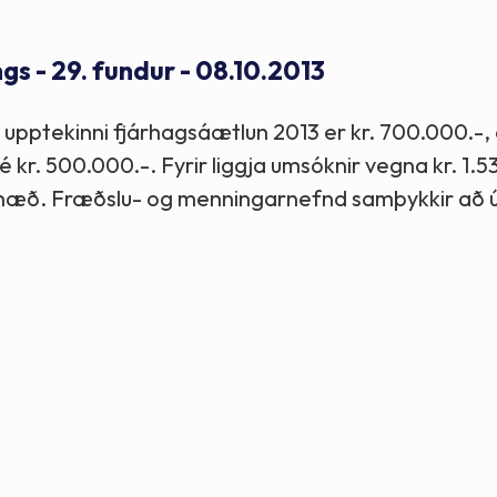
Stefnur og markmið
 - 29. fundur - 08.10.2013
Lög og reglugerðir
upptekinni fjárhagsáætlun 2013 er kr. 700.000.-, 
é kr. 500.000.-. Fyrir liggja umsóknir vegna kr. 1.
rhæð. Fræðslu- og menningarnefnd samþykkir að ú