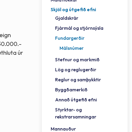
Skjöl og útgefið efni
Félag
Framh
Vinnu
Sorph
Vefm
Bygg
Fræð
Húsa
Jökul
Golfv
Vina
Hvala
Styrktar- og rekstrarsamningar
Gjaldskrár
Félag
Mennt
Íþrót
Veitu
Lausa
Fjöls
Hafn
Reykj
Fjármál og stjórnsýsla
eign
Fundargerðir
530.000.-
Málsnúmer
thluta úr
Stefnur og markmið
Lög og reglugerðir
Reglur og samþykktir
Byggðamerkið
Annað útgefið efni
Styrktar- og
rekstrarsamningar
Mannauður