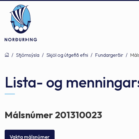
/
Stjórnsýsla
/
Skjöl og útgefið efni
/
Fundargerðir
/
Mál
Þjónusta
Stjórnsýsla
Mannlíf
Lista- og menningar
Félagsþjónusta
Stjórnkerfi
Byggðarlögin
Málsnúmer 201310023
Menntun
Málaflokkar
Náttúran
Vakta málsnúmer