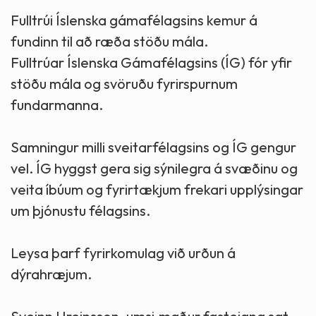
Fulltrúi Íslenska gámafélagsins kemur á
fundinn til að ræða stöðu mála.
Fulltrúar Íslenska Gámafélagsins (ÍG) fór yfir
stöðu mála og svöruðu fyrirspurnum
fundarmanna.
Samningur milli sveitarfélagsins og ÍG gengur
vel. ÍG hyggst gera sig sýnilegra á svæðinu og
veita íbúum og fyrirtækjum frekari upplýsingar
um þjónustu félagsins.
Leysa þarf fyrirkomulag við urðun á
dýrahræjum.