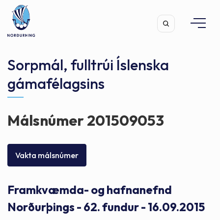
Sorpmál, fulltrúi Íslenska
gámafélagsins
Leita
Málsnúmer 201509053
Vakta málsnúmer
Framkvæmda- og hafnanefnd
Norðurþings - 62. fundur - 16.09.2015