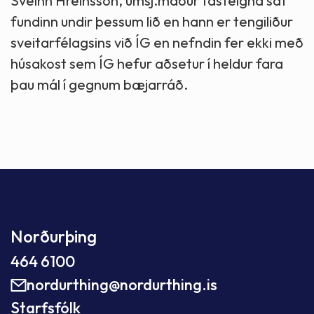
Sveinn Hreinsson, umsj.maður fasteigna sat
fundinn undir þessum lið en hann er tengiliður
sveitarfélagsins við ÍG en nefndin fer ekki með
húsakost sem ÍG hefur aðsetur í heldur fara
þau mál í gegnum bæjarráð.
Norðurþing
464 6100
nordurthing@nordurthing.is
Starfsfólk