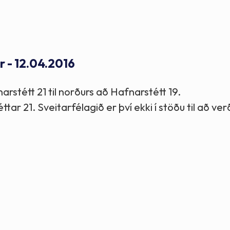
Stefnur og markmið
Lög og reglugerðir
r - 12.04.2016
rstétt 21 til norðurs að Hafnarstétt 19.
r 21. Sveitarfélagið er því ekki í stöðu til að ver