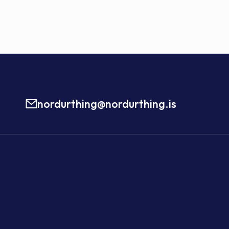
nordurthing@nordurthing.is