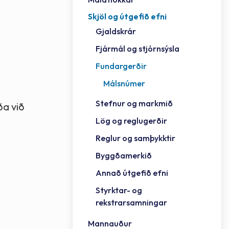
Skjöl og útgefið efni
Félag
Framh
Vinnu
Sorph
Vefm
Bygg
Fræð
Húsa
Jökul
Golfv
Vina
Hvala
Styrktar- og rekstrarsamningar
Gjaldskrár
Félag
Mennt
Íþrót
Veitu
Lausa
Fjöls
Hafn
Reykj
Fjármál og stjórnsýsla
Fundargerðir
Málsnúmer
Stefnur og markmið
ða við
Lög og reglugerðir
Reglur og samþykktir
Byggðamerkið
Annað útgefið efni
Styrktar- og
rekstrarsamningar
Mannauður