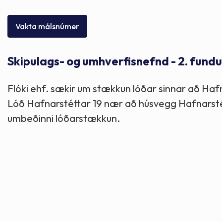
Skólaþjónusta
Skjöl og útgefið efni
Áhugaverðir staðir
Vakta málsnúmer
Íþróttir og tómstundir
Mannauður
Útivist og hreyfing
Skipulags- og umhverfisnefnd - 2. fundu
Framkvæmdir og hafnir
Menning og listir
Flóki ehf. sækir um stækkun lóðar sinnar að Hafna
Skipulags- og byggingarmál
Söfn
Lóð Hafnarstéttar 19 nær að húsvegg Hafnarstétta
umbeðinni lóðarstækkun.
Fjölmenningarfulltrúi
Dýraeftirlit