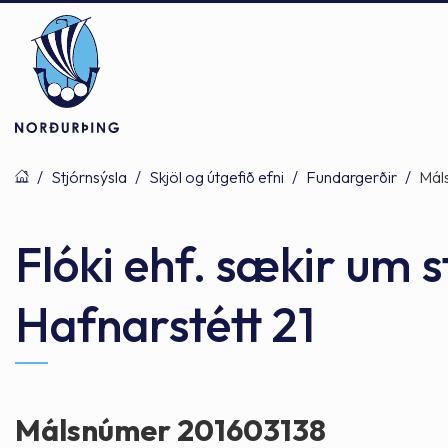
/
Stjórnsýsla
/
Skjöl og útgefið efni
/
Fundargerðir
/
Mál
Þjónusta
Stjórnsýsla
Mannlíf
Flóki ehf. sækir um 
Hafnarstétt 21
Félagsþjónusta
Stjórnkerfi
Byggðarlögin
Menntun
Málaflokkar
Náttúran
Málsnúmer 201603138