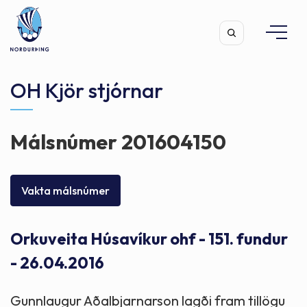
OH Kjör stjórnar
Málsnúmer 201604150
Leita
Vakta málsnúmer
Orkuveita Húsavíkur ohf - 151. fundur
- 26.04.2016
Gunnlaugur Aðalbjarnarson lagði fram tillögu