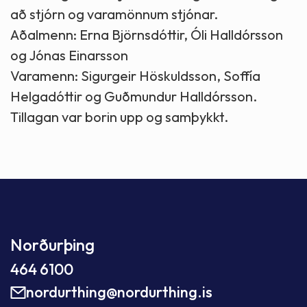
að stjórn og varamönnum stjónar.
Aðalmenn: Erna Björnsdóttir, Óli Halldórsson
og Jónas Einarsson
Varamenn: Sigurgeir Höskuldsson, Soffía
Helgadóttir og Guðmundur Halldórsson.
Tillagan var borin upp og samþykkt.
Norðurþing
464 6100
nordurthing@nordurthing.is