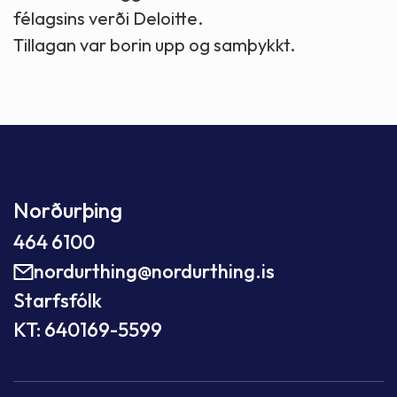
félagsins verði Deloitte.
Tillagan var borin upp og samþykkt.
Norðurþing
464 6100
nordurthing@nordurthing.is
Starfsfólk
KT: 640169-5599