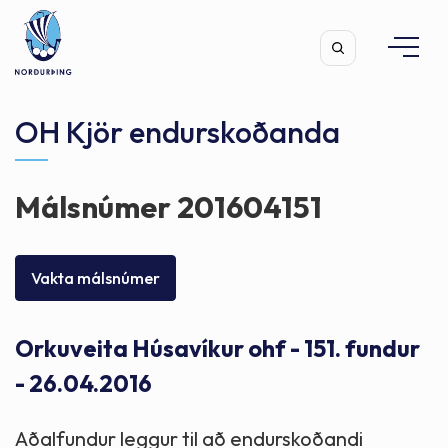
OH Kjör endurskoðanda
Málsnúmer 201604151
Leita
Vakta málsnúmer
Orkuveita Húsavíkur ohf - 151. fundur
- 26.04.2016
Aðalfundur leggur til að endurskoðandi