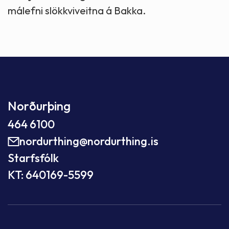
málefni slökkviveitna á Bakka.
Norðurþing
464 6100
nordurthing@nordurthing.is
Starfsfólk
KT: 640169-5599