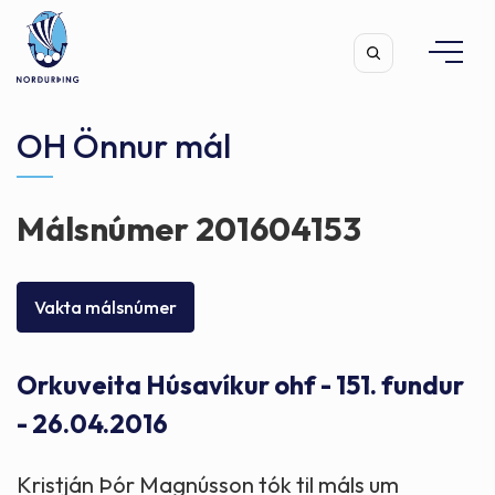
OH Önnur mál
Málsnúmer 201604153
Leita
Vakta málsnúmer
Orkuveita Húsavíkur ohf - 151. fundur
- 26.04.2016
Kristján Þór Magnússon tók til máls um