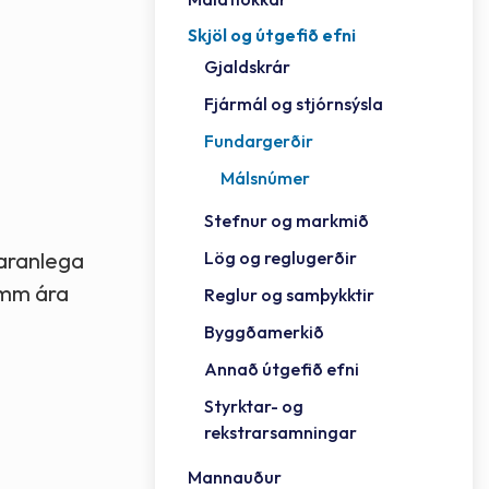
Skjöl og útgefið efni
Félag
Framh
Vinnu
Sorph
Vefm
Bygg
Fræð
Húsa
Jökul
Golfv
Vina
Hvala
Styrktar- og rekstrarsamningar
Gjaldskrár
Félag
Mennt
Íþrót
Veitu
Lausa
Fjöls
Hafn
Reykj
Fjármál og stjórnsýsla
Fundargerðir
Málsnúmer
Stefnur og markmið
Lög og reglugerðir
varanlega
fimm ára
Reglur og samþykktir
Byggðamerkið
Annað útgefið efni
Styrktar- og
rekstrarsamningar
Mannauður