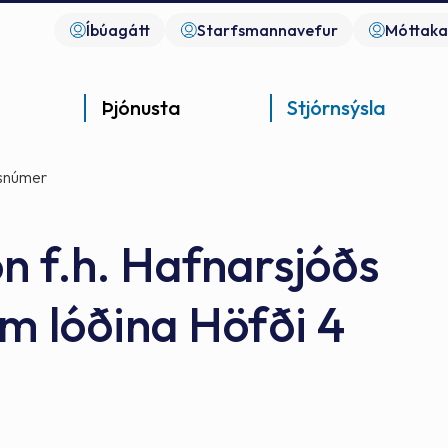
Íbúagátt
Starfsmannavefur
Móttaka
Þjónusta
Stjórnsýsla
snúmer
n f.h. Hafnarsjóðs
m lóðina Höfði 4
Góð þjónusta
Góð stjórnsýsla
Góð mannlíf
Gjaldskrár
- gott samfélag
- gott samfélag
- gott samfélag
Fjármál og stjórnsýsla
Fundargerðir