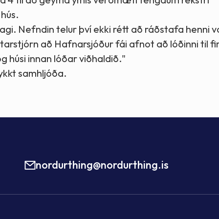
 hús.
agi. Nefndin telur því ekki rétt að ráðstafa henni 
arstjórn að Hafnarsjóður fái afnot að lóðinni til 
g húsi innan lóðar viðhaldið."
ykkt samhljóða.
nordurthing@nordurthing.is