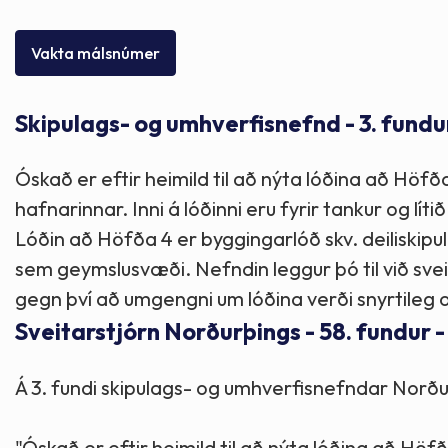
Skólaþjónusta
Skjöl og útgefið efni
Áhugaverðir staðir
Vakta málsnúmer
Íþróttir og tómstundir
Mannauður
Útivist og hreyfing
Skipulags- og umhverfisnefnd - 3. fundu
Framkvæmdir og hafnir
Menning og listir
Óskað er eftir heimild til að nýta lóðina að Höf
Skipulags- og byggingarmál
Söfn
hafnarinnar. Inni á lóðinni eru fyrir tankur og lítið
Lóðin að Höfða 4 er byggingarlóð skv. deiliskipul
Fjölmenningarfulltrúi
sem geymslusvæði. Nefndin leggur þó til við sveit
gegn því að umgengni um lóðina verði snyrtileg o
Sveitarstjórn Norðurþings - 58. fundur -
Dýraeftirlit
Á 3. fundi skipulags- og umhverfisnefndar Norðu
"Óskað er eftir heimild til að nýta lóðina að Hö