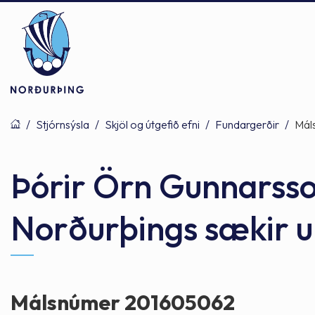
/
Stjórnsýsla
/
Skjöl og útgefið efni
/
Fundargerðir
/
Mál
Þjónusta
Stjórnsýsla
Mannlíf
Þórir Örn Gunnarsso
Norðurþings sækir u
Félagsþjónusta
Stjórnkerfi
Byggðarlögin
Menntun
Málaflokkar
Náttúran
Málsnúmer 201605062