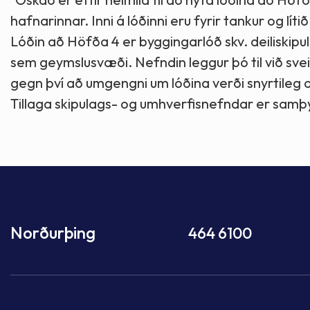
hafnarinnar. Inni á lóðinni eru fyrir tankur og lítið
Lóðin að Höfða 4 er byggingarlóð skv. deiliskipul
sem geymslusvæði. Nefndin leggur þó til við sveit
gegn því að umgengni um lóðina verði snyrtileg o
Tillaga skipulags- og umhverfisnefndar er samþ
Norðurþing
464 6100