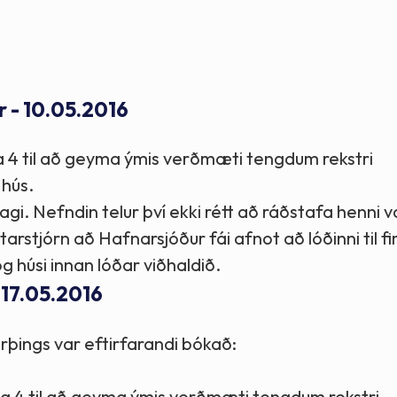
Stefnur og markmið
Lög og reglugerðir
r - 10.05.2016
ða 4 til að geyma ýmis verðmæti tengdum rekstri
 hús.
agi. Nefndin telur því ekki rétt að ráðstafa henni 
arstjórn að Hafnarsjóður fái afnot að lóðinni til 
g húsi innan lóðar viðhaldið.
 17.05.2016
rþings var eftirfarandi bókað:
fða 4 til að geyma ýmis verðmæti tengdum rekstri