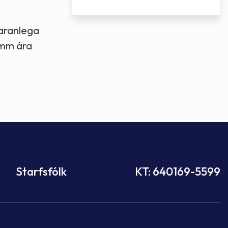
varanlega
fimm ára
Starfsfólk
KT: 640169-5599