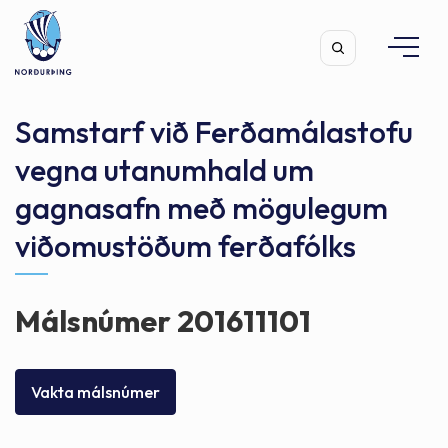
Samstarf við Ferðamálastofu
vegna utanumhald um
gagnasafn með mögulegum
Leita
viðomustöðum ferðafólks
Málsnúmer 201611101
Vakta málsnúmer