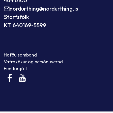
464 6100
nordurthing@nordurthing.is
Starfsfólk
KT: 640169-5599
Hafðu samband
Vafrakökur og persónuvernd
Fundargátt