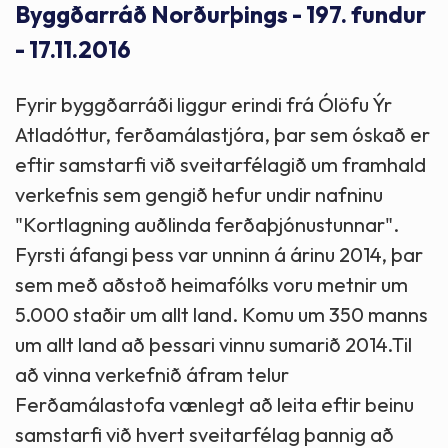
Byggðarráð Norðurþings - 197. fundur
- 17.11.2016
Fyrir byggðarráði liggur erindi frá Ólöfu Ýr
Atladóttur, ferðamálastjóra, þar sem óskað er
eftir samstarfi við sveitarfélagið um framhald
verkefnis sem gengið hefur undir nafninu
"Kortlagning auðlinda ferðaþjónustunnar".
Fyrsti áfangi þess var unninn á árinu 2014, þar
sem með aðstoð heimafólks voru metnir um
5.000 staðir um allt land. Komu um 350 manns
um allt land að þessari vinnu sumarið 2014.Til
að vinna verkefnið áfram telur
Ferðamálastofa vænlegt að leita eftir beinu
samstarfi við hvert sveitarfélag þannig að