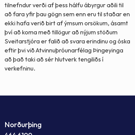
tilnefndur verði af þess hálfu ábyrgur aðili til
að fara yfir þau gögn sem enn eru til staðar en
ekki hafa verið birt af ýmsum orsökum, ásamt
því að koma með tillögur að nýjum stöðum
Sveitarstjóra er falið að svara erindinu og óska
eftir þvi við Atvinnuþróunarfélag Þingeyinga
að það taki að sér hlutverk tengiliðs í
verkefninu.
Norðurþing