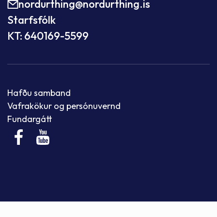
nordurthing@nordurthing.is
Starfsfólk
KT: 640169-5599
Hafðu samband
Vafrakökur og persónuvernd
Fundargátt