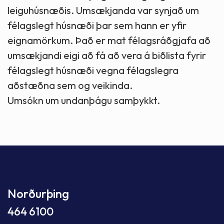
leiguhúsnæðis. Umsækjanda var synjað um
félagslegt húsnæði þar sem hann er yfir
eignamörkum. Það er mat félagsráðgjafa að
umsækjandi eigi að fá að vera á biðlista fyrir
félagslegt húsnæði vegna félagslegra
aðstæðna sem og veikinda.
Umsókn um undanþágu samþykkt.
Norðurþing
464 6100