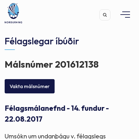
Félagslegar íbúðir
Málsnúmer 201612138
Leita
Vakta málsnúmer
Félagsmálanefnd - 14. fundur -
22.08.2017
Umsókn um undanþágu v. félagslegs