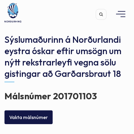
Sýslumaðurinn á Norðurlandi
eystra óskar eftir umsögn um
nýtt rekstrarleyfi vegna sölu
Leita
gistingar að Garðarsbraut 18
Málsnúmer 201701103
Vakta málsnúmer