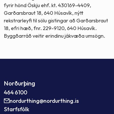
fyrir hönd Öskju ehf. kt. 430169-4409,
Garðarsbraut 18, 640 Húsavík, nýtt
rekstrarleyfi til sölu gistingar að Garðarsbraut
18, efri hæð, fnr. 229-9120, 640 Húsavík.
Byggðarráð veitir erindinu jákvæða umsögn.
Norðurþing
464 6100
nordurthing@nordurthing.is
Starfsfólk