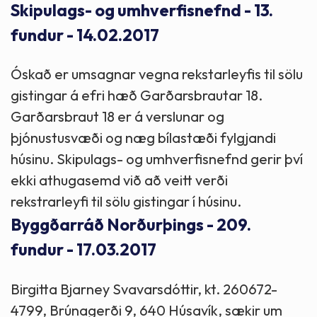
Skipulags- og umhverfisnefnd - 13.
fundur - 14.02.2017
Óskað er umsagnar vegna rekstarleyfis til sölu
gistingar á efri hæð Garðarsbrautar 18.
Garðarsbraut 18 er á verslunar og
þjónustusvæði og næg bílastæði fylgjandi
húsinu. Skipulags- og umhverfisnefnd gerir því
ekki athugasemd við að veitt verði
rekstrarleyfi til sölu gistingar í húsinu.
Byggðarráð Norðurþings - 209.
fundur - 17.03.2017
Birgitta Bjarney Svavarsdóttir, kt. 260672-
4799, Brúnagerði 9, 640 Húsavík, sækir um