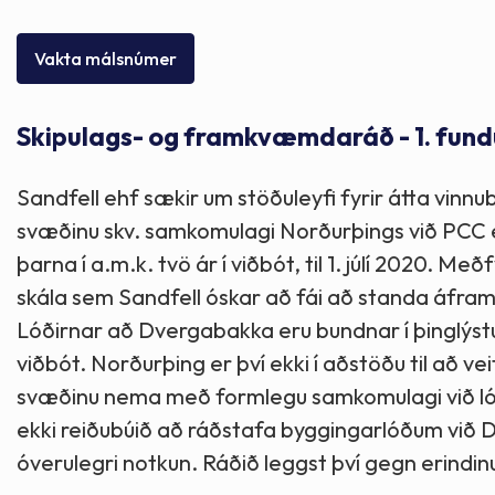
Skólaþjónusta
Skjöl og útgefið efni
Áhugaverðir staðir
Vakta málsnúmer
Íþróttir og tómstundir
Mannauður
Útivist og hreyfing
Skipulags- og framkvæmdaráð - 1. fund
Framkvæmdir og hafnir
Menning og listir
Sandfell ehf sækir um stöðuleyfi fyrir átta vin
Skipulags- og byggingarmál
Söfn
svæðinu skv. samkomulagi Norðurþings við PCC en
þarna í a.m.k. tvö ár í viðbót, til 1. júlí 2020. M
Fjölmenningarfulltrúi
skála sem Sandfell óskar að fái að standa áfram
Lóðirnar að Dvergabakka eru bundnar í þinglýstu
viðbót. Norðurþing er því ekki í aðstöðu til að v
Dýraeftirlit
svæðinu nema með formlegu samkomulagi við ló
ekki reiðubúið að ráðstafa byggingarlóðum við 
óverulegri notkun. Ráðið leggst því gegn erindin