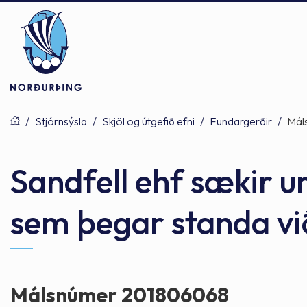
/
Stjórnsýsla
/
Skjöl og útgefið efni
/
Fundargerðir
/
Mál
Þjónusta
Stjórnsýsla
Mannlíf
Sandfell ehf sækir um
sem þegar standa v
Félagsþjónusta
Stjórnkerfi
Byggðarlögin
Menntun
Málaflokkar
Náttúran
Málsnúmer 201806068