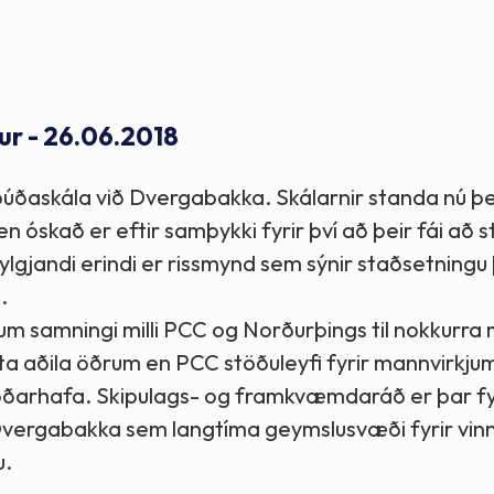
Stefnur og markmið
Lög og reglugerðir
ur - 26.06.2018
nubúðaskála við Dvergabakka. Skálarnir standa nú þ
 óskað er eftir samþykki fyrir því að þeir fái að 
eðfylgjandi erindi er rissmynd sem sýnir staðsetningu
.
m samningi milli PCC og Norðurþings til nokkurra
eita aðila öðrum en PCC stöðuleyfi fyrir mannvirkju
ðarhafa. Skipulags- og framkvæmdaráð er þar fy
Dvergabakka sem langtíma geymslusvæði fyrir vinn
u.