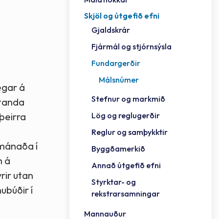
Skjöl og útgefið efni
Félag
Framh
Vinnu
Sorph
Vefm
Bygg
Fræð
Húsa
Jökul
Golfv
Vina
Hvala
Styrktar- og rekstrarsamningar
Gjaldskrár
Félag
Mennt
Íþrót
Veitu
Lausa
Fjöls
Hafn
Reykj
Fjármál og stjórnsýsla
Fundargerðir
Málsnúmer
egar á
Stefnur og markmið
standa
Lög og reglugerðir
 þeirra
Reglur og samþykktir
 mánaða í
Byggðamerkið
m á
Annað útgefið efni
rir utan
Styrktar- og
ubúðir í
rekstrarsamningar
Mannauður