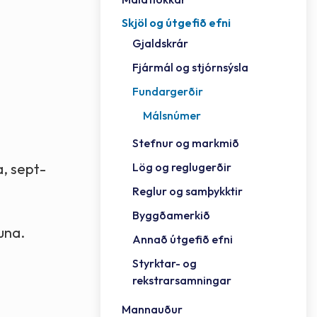
Skjöl og útgefið efni
Félag
Framh
Vinnu
Sorph
Vefm
Bygg
Fræð
Húsa
Jökul
Golfv
Vina
Hvala
Styrktar- og rekstrarsamningar
Gjaldskrár
Félag
Mennt
Íþrót
Veitu
Lausa
Fjöls
Hafn
Reykj
Fjármál og stjórnsýsla
Fundargerðir
Málsnúmer
Stefnur og markmið
Lög og reglugerðir
a, sept-
Reglur og samþykktir
Byggðamerkið
una.
Annað útgefið efni
Styrktar- og
rekstrarsamningar
Mannauður