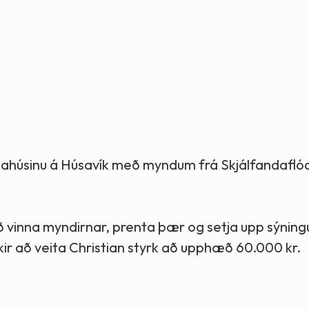
Stefnur og markmið
Lög og reglugerðir
fnahúsinu á Húsavík með myndum frá Skjálfandafló
 vinna myndirnar, prenta þær og setja upp sýning
ir að veita Christian styrk að upphæð 60.000 kr.