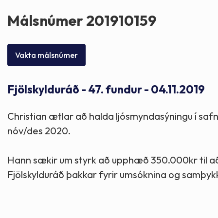
Skólaþjónusta
Skjöl og útgefið efni
Áhugaverðir staðir
Málsnúmer 201910159
Íþróttir og tómstundir
Mannauður
Útivist og hreyfing
Vakta málsnúmer
Framkvæmdir og hafnir
Menning og listir
Fjölskylduráð - 47. fundur - 04.11.2019
Skipulags- og byggingarmál
Söfn
Christian ætlar að halda ljósmyndasýningu í sa
Fjölmenningarfulltrúi
nóv/des 2020.
Hann sækir um styrk að upphæð 350.000kr til að
Dýraeftirlit
Fjölskylduráð þakkar fyrir umsóknina og samþykk