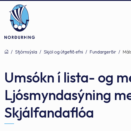
/
Stjórnsýsla
/
Skjöl og útgefið efni
/
Fundargerðir
/
Mál
Þjónusta
Stjórnsýsla
Mannlíf
Umsókn í lista- og m
Ljósmyndasýning m
Félagsþjónusta
Stjórnkerfi
Byggðarlögin
Skjálfandaflóa
Menntun
Málaflokkar
Náttúran