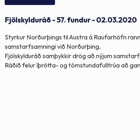
Skólaþjónusta
Skjöl og útgefið efni
Áhugaverðir staðir
Fjölskylduráð - 57. fundur - 02.03.2020
Íþróttir og tómstundir
Mannauður
Útivist og hreyfing
Styrkur Norðurþings til Austra á Raufarhöfn rann 
Framkvæmdir og hafnir
Menning og listir
samstarfsamningi við Norðurþing.
Fjölskylduráð samþykkir drög að nýjum samstarf
Skipulags- og byggingarmál
Söfn
Ráðið felur íþrótta- og tómstundafulltrúa að gan
Fjölmenningarfulltrúi
Dýraeftirlit