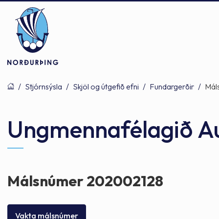
/
Stjórnsýsla
/
Skjöl og útgefið efni
/
Fundargerðir
/
Mál
Þjónusta
Stjórnsýsla
Mannlíf
Ungmennafélagið Aus
Félagsþjónusta
Stjórnkerfi
Byggðarlögin
Málsnúmer 202002128
Menntun
Málaflokkar
Náttúran
Vakta málsnúmer