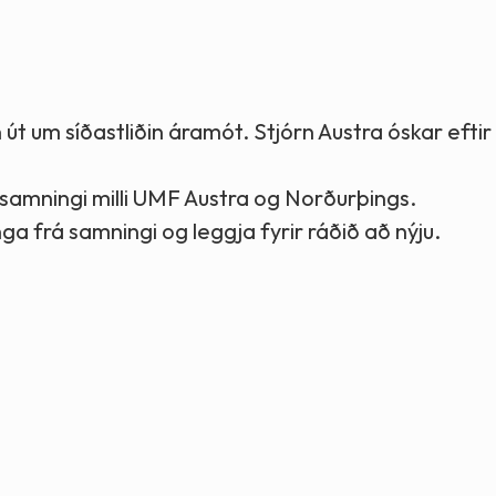
Stefnur og markmið
Lög og reglugerðir
út um síðastliðin áramót. Stjórn Austra óskar eftir
samningi milli UMF Austra og Norðurþings.
ga frá samningi og leggja fyrir ráðið að nýju.