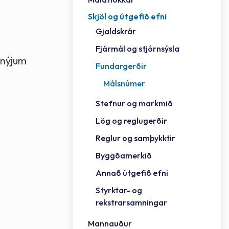
Skjöl og útgefið efni
Félag
Framh
Vinnu
Sorph
Vefm
Bygg
Fræð
Húsa
Jökul
Golfv
Vina
Hvala
Styrktar- og rekstrarsamningar
Gjaldskrár
Félag
Mennt
Íþrót
Veitu
Lausa
Fjöls
Hafn
Reykj
Fjármál og stjórnsýsla
 nýjum
Fundargerðir
Málsnúmer
Stefnur og markmið
Lög og reglugerðir
Reglur og samþykktir
Byggðamerkið
Annað útgefið efni
Styrktar- og
rekstrarsamningar
Mannauður