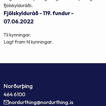
fjölskylduráði.
Fjölskylduráð - 119. fundur -
07.06.2022
Til kynningar.
Lagt fram til kynningar.
Norðurþing
464 6100
nordurthing@nordurthing.is