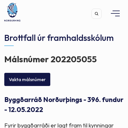
Brottfall úr framhaldsskólum
Málsnúmer 202205055
Leita
Vakta málsnúmer
Byggðarráð Norðurþings - 396. fundur
- 12.05.2022
Fyrir byggðarráði er lagt fram til kynningar