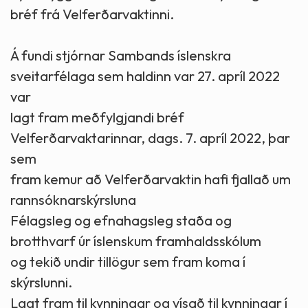
bréf frá Velferðarvaktinni.
Á fundi stjórnar Sambands íslenskra
sveitarfélaga sem haldinn var 27. apríl 2022
var
lagt fram meðfylgjandi bréf
Velferðarvaktarinnar, dags. 7. apríl 2022, þar
sem
fram kemur að Velferðarvaktin hafi fjallað um
rannsóknarskýrsluna
Félagsleg og efnahagsleg staða og
brotthvarf úr íslenskum framhaldsskólum
og tekið undir tillögur sem fram koma í
skýrslunni.
Lagt fram til kynningar og vísað til kynningar í