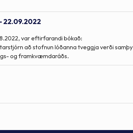
 - 22.09.2022
8.2022, var eftirfarandi bókað:
tarstjórn að stofnun lóðanna tveggja verði samþy
ulags- og framkvæmdaráðs.