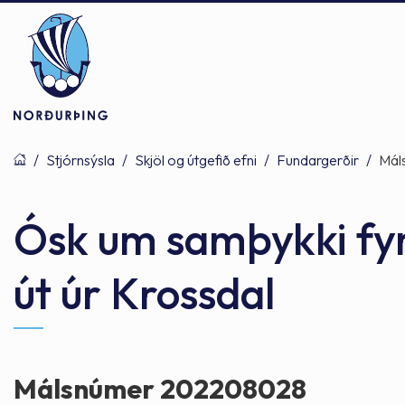
/
Stjórnsýsla
/
Skjöl og útgefið efni
/
Fundargerðir
/
Mál
Þjónusta
Stjórnsýsla
Mannlíf
Ósk um samþykki fyr
út úr Krossdal
Félagsþjónusta
Stjórnkerfi
Byggðarlögin
Menntun
Málaflokkar
Náttúran
Málsnúmer 202208028