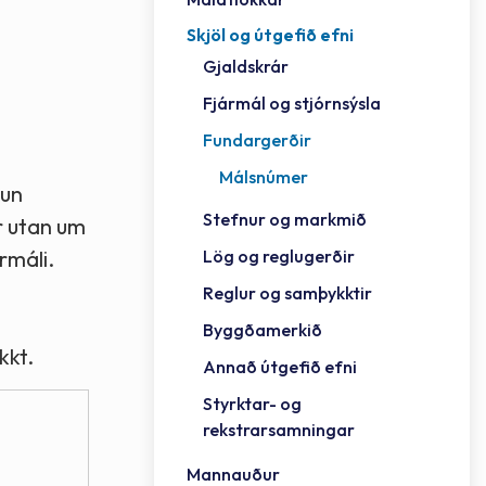
Skjöl og útgefið efni
Félag
Framh
Vinnu
Sorph
Vefm
Bygg
Fræð
Húsa
Jökul
Golfv
Vina
Hvala
Styrktar- og rekstrarsamningar
Gjaldskrár
Félag
Mennt
Íþrót
Veitu
Lausa
Fjöls
Hafn
Reykj
Fjármál og stjórnsýsla
Fundargerðir
Málsnúmer
nun
Stefnur og markmið
r utan um
Lög og reglugerðir
rmáli.
Reglur og samþykktir
Byggðamerkið
kkt.
Annað útgefið efni
Styrktar- og
rekstrarsamningar
Mannauður