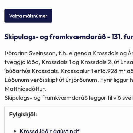
Skólaþjónusta
Skjöl og útgefið efni
Áhugaverðir staðir
Vakta málsnúmer
Íþróttir og tómstundir
Mannauður
Útivist og hreyfing
Skipulags- og framkvæmdaráð - 131. fu
Framkvæmdir og hafnir
Menning og listir
Þórarinn Sveinsson, f.h. eigenda Krossdals og Ár
Skipulags- og byggingarmál
Söfn
tveggja lóða, Krossdals 1 og Krossdals 2, út úr 
íbúðarhús Krossdals. Krossdalur 1 er16.928 m² að 
Fjölmenningarfulltrúi
Lóðunum verði skipt út úr jörðunum. Fyrir liggur 
Matthíasdóttur.
Skipulags- og framkvæmdaráð leggur til við svei
Dýraeftirlit
Fylgiskjöl:
Krossd.lóðir ágúst.pdf