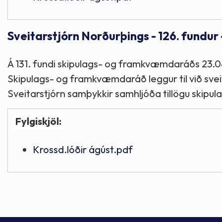
Sveitarstjórn Norðurþings - 126. fundur
Á 131. fundi skipulags- og framkvæmdaráðs 23.0
Skipulags- og framkvæmdaráð leggur til við svei
Sveitarstjórn samþykkir samhljóða tillögu skip
Fylgiskjöl:
Krossd.lóðir ágúst.pdf