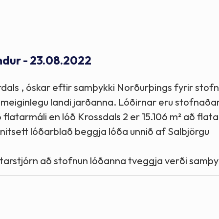
Stefnur og markmið
Lög og reglugerðir
ndur - 23.08.2022
dals , óskar eftir samþykki Norðurþings fyrir stof
sameiginlegu landi jarðanna. Lóðirnar eru stofnaða
flatarmáli en lóð Krossdals 2 er 15.106 m² að flata
hnitsett lóðarblað beggja lóða unnið af Salbjörgu
tarstjórn að stofnun lóðanna tveggja verði samþy