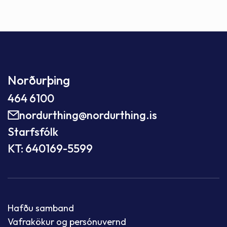
Norðurþing
464 6100
nordurthing@nordurthing.is
Starfsfólk
KT: 640169-5599
Hafðu samband
Vafrakökur og persónuvernd