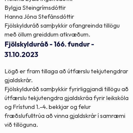
Bylgja Steingrímsdóttir
Hanna Jóna Stefánsdóttir
Fjölskylduráð samþykkir ofangreinda tillögu
með öllum greiddum atkvæðum.
Fjölskylduráð - 166. fundur -
31.10.2023
Lögð er fram tillaga að útfærslu tekjutengdrar
gjaldskrár.
Fjölskylduráð samþykkir fyrirliggjandi tillögu að
útfærslu tekjutengdra gjaldskráa fyrir leikskóla
og Frístund 1.-4. bekkjar og felur
fræðslufulltrúa að vinna gjaldskrár í samræmi
við tillöguna.