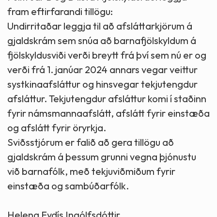
fram eftirfarandi tillögu:
Undirritaðar leggja til að afsláttarkjörum á
gjaldskrám sem snúa að barnafjölskyldum á
fjölskyldusviði verði breytt frá því sem nú er og
verði frá 1. janúar 2024 annars vegar veittur
systkinaafsláttur og hinsvegar tekjutengdur
afsláttur. Tekjutengdur afsláttur komi í staðinn
fyrir námsmannaafslátt, afslátt fyrir einstæða
og afslátt fyrir öryrkja.
Sviðsstjórum er falið að gera tillögu að
gjaldskrám á þessum grunni vegna þjónustu
við barnafólk, með tekjuviðmiðum fyrir
einstæða og sambúðarfólk.
Helena Eydís Ingólfsdóttir