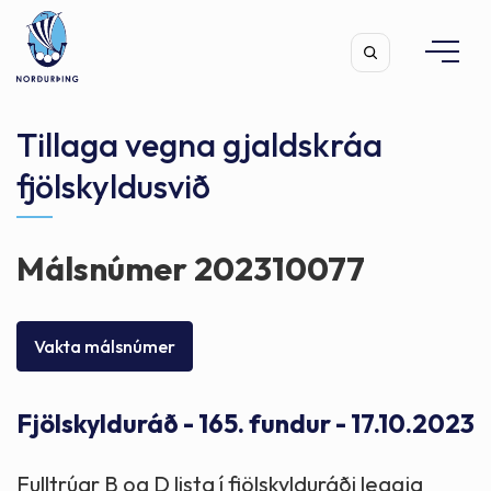
Tillaga vegna gjaldskráa
fjölskyldusvið
Leita
Málsnúmer 202310077
Vakta málsnúmer
Fjölskylduráð - 165. fundur - 17.10.2023
Fulltrúar B og D lista í fjölskylduráði leggja