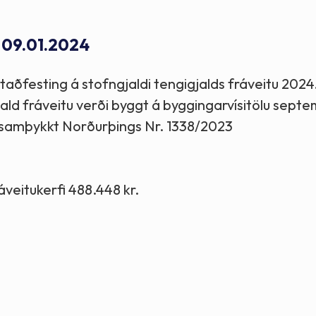
Stefnur og markmið
- 09.01.2024
Lög og reglugerðir
 staðfesting á stofngjaldi tengigjalds fráveitu 2024
ald fráveitu verði byggt á byggingarvísitölu sept
br. samþykkt Norðurþings Nr. 1338/2023
ráveitukerfi 488.448 kr.