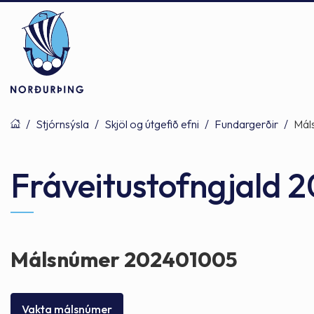
/
Stjórnsýsla
/
Skjöl og útgefið efni
/
Fundargerðir
/
Mál
Þjónusta
Stjórnsýsla
Mannlíf
Fráveitustofngjald 
Félagsþjónusta
Stjórnkerfi
Byggðarlögin
Málsnúmer 202401005
Menntun
Málaflokkar
Náttúran
Vakta málsnúmer