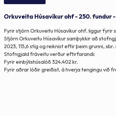
Skólaþjónusta
Skjöl og útgefið efni
Áhugaverðir staðir
Orkuveita Húsavíkur ohf - 250. fundur 
Íþróttir og tómstundir
Mannauður
Útivist og hreyfing
Fyrir stjórn Orkuveitu Húsavíkur ohf. liggur fyrir
Framkvæmdir og hafnir
Menning og listir
Stjórn Orkuveitu Húsavíkur samþykkir að stofngj
2023, 115,6 stig og reiknist eftir þeim grunni, s
Skipulags- og byggingarmál
Söfn
Stofngjald fráveitu verður eftirfarandi:
Fyrir einbýlishúsalóð 324.402 kr.
Fjölmenningarfulltrúi
Fyrir aðrar lóðir greiðist, á hverja tengingu við f
Dýraeftirlit