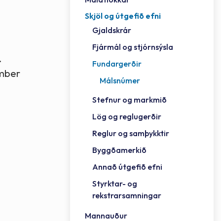
Skjöl og útgefið efni
Félag
Framh
Vinnu
Sorph
Vefm
Bygg
Fræð
Húsa
Jökul
Golfv
Vina
Hvala
Styrktar- og rekstrarsamningar
Gjaldskrár
Félag
Mennt
Íþrót
Veitu
Lausa
Fjöls
Hafn
Reykj
Fjármál og stjórnsýsla
.
Fundargerðir
ember
Málsnúmer
Stefnur og markmið
Lög og reglugerðir
Reglur og samþykktir
Byggðamerkið
Annað útgefið efni
Styrktar- og
rekstrarsamningar
Mannauður