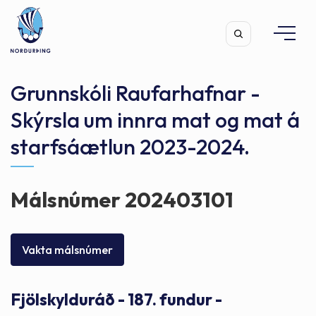
Grunnskóli Raufarhafnar -
Skýrsla um innra mat og mat á
starfsáætlun 2023-2024.
Leita
Málsnúmer 202403101
Vakta málsnúmer
Fjölskylduráð - 187. fundur -