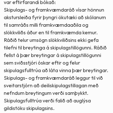
var eftirfarandi bókað:
Skipulags- og framkvæmdaráð vísar hönnun
akstursleiða fyrir þyngri ökutæki að skólanum
til samráðs milli framkvæmdaaðila og
slökkviliðs áður en til framkvæmda kemur.
Ráðið telur umsögn slökkviliðsins ekki gefa
tilefni til breytinga á skipulagstillögunni. Ráðið
fellst á þær breytingar á skipulagstillögunni
sem sviðsstjóri óskar eftir og felur
skipulagsfulltrúa að láta vinna þær breytingar.
Skipulags- og framkvæmdaráð leggur til við
sveitarstjórn að deiliskipulagstillagan með
nefndum breytingum verði samþykkt.
Skipulagsfulltrúa verði falið að auglýsa
gildistöku skipulagsins.