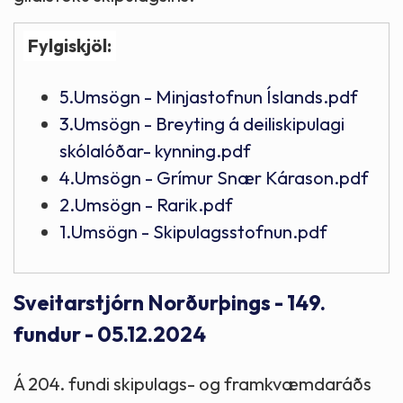
Fylgiskjöl:
5.Umsögn - Minjastofnun Íslands.pdf
3.Umsögn - Breyting á deiliskipulagi
skólalóðar- kynning.pdf
4.Umsögn - Grímur Snær Kárason.pdf
2.Umsögn - Rarik.pdf
1.Umsögn - Skipulagsstofnun.pdf
Sveitarstjórn Norðurþings - 149.
fundur - 05.12.2024
Á 204. fundi skipulags- og framkvæmdaráðs