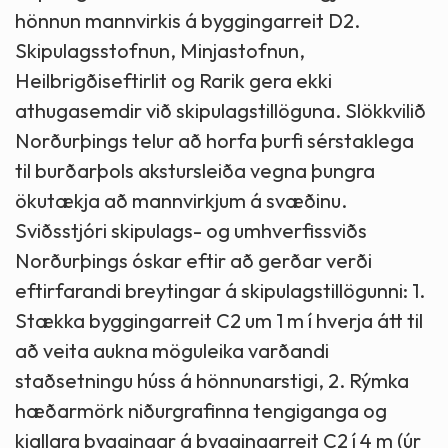
hönnun mannvirkis á byggingarreit D2.
Skipulagsstofnun, Minjastofnun,
Heilbrigðiseftirlit og Rarik gera ekki
athugasemdir við skipulagstillöguna. Slökkvilið
Norðurþings telur að horfa þurfi sérstaklega
til burðarþols akstursleiða vegna þungra
ökutækja að mannvirkjum á svæðinu.
Sviðsstjóri skipulags- og umhverfissviðs
Norðurþings óskar eftir að gerðar verði
eftirfarandi breytingar á skipulagstillögunni: 1.
Stækka byggingarreit C2 um 1 m í hverja átt til
að veita aukna möguleika varðandi
staðsetningu húss á hönnunarstigi, 2. Rýmka
hæðarmörk niðurgrafinna tengiganga og
kjallara byggingar á byggingarreit C2 í 4 m (úr