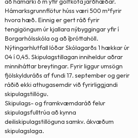
að hámarki 6 m yfir gólfkóta jarðhæðar.
Hámarksgrunnflötur húss væri 500 m²fyrir
hvora hæð. Einnig er gert ráð fyrir
tengigöngum úr kjallara nýbyggingar yfir í
Borgarhólsskóla og að íþróttahöll.
Nýtingarhlutfall lóðar Skólagarðs 1 hækkar úr
04 í 0,45. Skipulagstillagan inniheldur aðrar
minniháttar breytingar. Fyrir liggur umsögn
fjölskylduráðs af fundi 17. september og gerir
ráðið ekki athugasemdir við fyrirliggjandi
skipulagstillögu.
Skipulags- og framkvæmdaráð felur
skipulagsfulltrúa að kynna
deiliskipulagstillöguna samkv. ákvæðum
skipulagslaga.