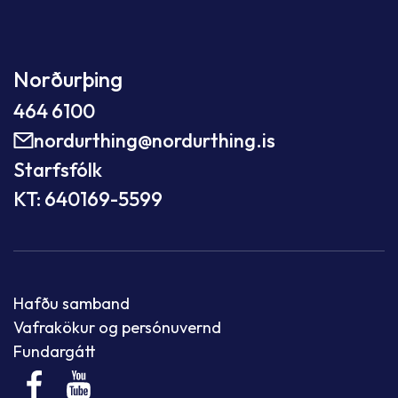
Norðurþing
464 6100
nordurthing@nordurthing.is
Starfsfólk
KT: 640169-5599
Hafðu samband
Vafrakökur og persónuvernd
Fundargátt