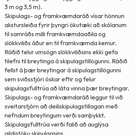
3 m og 3,5 m).
Skipulags- og framkvæmdaráð vísar hönnun
akstursleiða fyrir þyngri ökutæki að skólanum
til samráðs milli framkvæmdaaðila og
slökkviliðs áður en til framkvæmda kemur.
Ráðið telur umsögn slökkviliðsins ekki gefa
tilefni til breytinga á skipulagstillögunni. Ráðið
fellst á þær breytingar á skipulagstillögunni
sem sviðsstjóri óskar eftir og felur
skipulagsfulltrúa að láta vinna þær breytingar.
Skipulags- og framkvæmdaráð leggur til við
sveitarstjórn að deiliskipulagstillagan með
nefndum breytingum verði samþykkt.
Skipulagsfulltrúa verði falið að auglýsa
gildistöku skipulagsins.