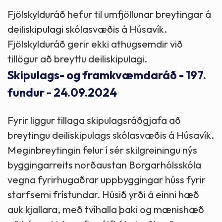
Fjölskylduráð hefur til umfjöllunar breytingar á
deiliskipulagi skólasvæðis á Húsavík.
Fjölskylduráð gerir ekki athugsemdir við
tillögur að breyttu deiliskipulagi.
Skipulags- og framkvæmdaráð - 197.
fundur - 24.09.2024
Fyrir liggur tillaga skipulagsráðgjafa að
breytingu deiliskipulags skólasvæðis á Húsavík.
Meginbreytingin felur í sér skilgreiningu nýs
byggingarreits norðaustan Borgarhólsskóla
vegna fyrirhugaðrar uppbyggingar húss fyrir
starfsemi frístundar. Húsið yrði á einni hæð
auk kjallara, með tvíhalla þaki og mænishæð