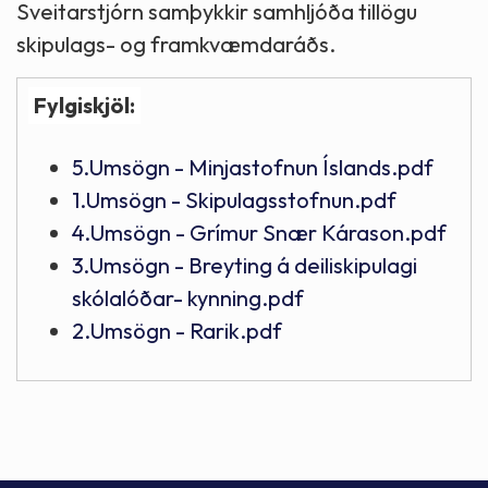
Sveitarstjórn samþykkir samhljóða tillögu
skipulags- og framkvæmdaráðs.
Fylgiskjöl:
5.Umsögn - Minjastofnun Íslands.pdf
1.Umsögn - Skipulagsstofnun.pdf
4.Umsögn - Grímur Snær Kárason.pdf
3.Umsögn - Breyting á deiliskipulagi
skólalóðar- kynning.pdf
2.Umsögn - Rarik.pdf