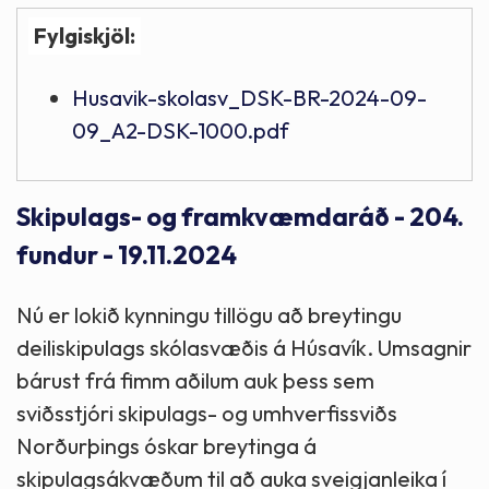
Fylgiskjöl:
Husavik-skolasv_DSK-BR-2024-09-
09_A2-DSK-1000.pdf
Skipulags- og framkvæmdaráð - 204.
fundur - 19.11.2024
Nú er lokið kynningu tillögu að breytingu
deiliskipulags skólasvæðis á Húsavík. Umsagnir
bárust frá fimm aðilum auk þess sem
sviðsstjóri skipulags- og umhverfissviðs
Norðurþings óskar breytinga á
skipulagsákvæðum til að auka sveigjanleika í