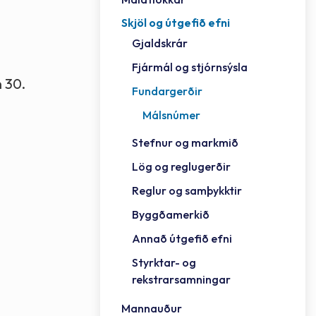
Skjöl og útgefið efni
Félag
Framh
Vinnu
Sorph
Vefm
Bygg
Fræð
Húsa
Jökul
Golfv
Vina
Hvala
Styrktar- og rekstrarsamningar
Gjaldskrár
Félag
Mennt
Íþrót
Veitu
Lausa
Fjöls
Hafn
Reykj
Fjármál og stjórnsýsla
n 30.
Fundargerðir
Málsnúmer
Stefnur og markmið
Lög og reglugerðir
Reglur og samþykktir
Byggðamerkið
Annað útgefið efni
Styrktar- og
rekstrarsamningar
Mannauður