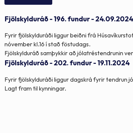
Skólaþjónusta
Skjöl og útgefið efni
Áhugaverðir staðir
Fjölskylduráð - 196. fundur - 24.09.202
Íþróttir og tómstundir
Mannauður
Útivist og hreyfing
Fyrir fjölskylduráði liggur beiðni frá Húsavíkurst
Framkvæmdir og hafnir
Menning og listir
nóvember kl.16 í stað föstudags.
Fjölskylduráð samþykkir að jólatréstendrunin ve
Skipulags- og byggingarmál
Söfn
Fjölskylduráð - 202. fundur - 19.11.2024
Fyrir fjölskylduráði liggur dagskrá fyrir tendrun jó
Fjölmenningarfulltrúi
Lagt fram til kynningar.
Dýraeftirlit