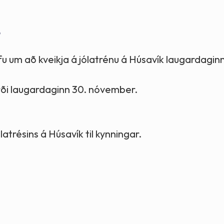
Stefnur og markmið
4
Lög og reglugerðir
ofu um að kveikja á jólatrénu á Húsavík laugardagin
rði laugardaginn 30. nóvember.
latrésins á Húsavík til kynningar.