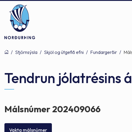
/
Stjórnsýsla
/
Skjöl og útgefið efni
/
Fundargerðir
/
Mál
Þjónusta
Stjórnsýsla
Mannlíf
Tendrun jólatrésins 
Félagsþjónusta
Stjórnkerfi
Byggðarlögin
Málsnúmer 202409066
Menntun
Málaflokkar
Náttúran
Vakta málsnúmer