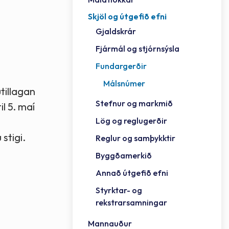
Skjöl og útgefið efni
Félag
Framh
Vinnu
Sorph
Vefm
Bygg
Fræð
Húsa
Jökul
Golfv
Vina
Hvala
Styrktar- og rekstrarsamningar
Gjaldskrár
Félag
Mennt
Íþrót
Veitu
Lausa
Fjöls
Hafn
Reykj
Fjármál og stjórnsýsla
Fundargerðir
Málsnúmer
tillagan
Stefnur og markmið
l 5. maí
Lög og reglugerðir
stigi.
Reglur og samþykktir
Byggðamerkið
Annað útgefið efni
Styrktar- og
rekstrarsamningar
Mannauður