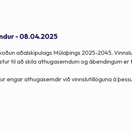
Stefnur og markmið
Lög og reglugerðir
ndur - 08.04.2025
rskoðun aðalskipulags Múlaþings 2025-2045. Vinnslu
stur til að skila athugasemdum og ábendingum er ti
engar athugasemdir við vinnslutillöguna á þessu 