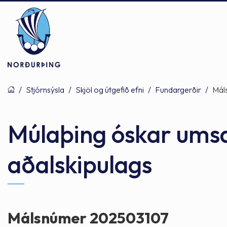
/
Stjórnsýsla
/
Skjöl og útgefið efni
/
Fundargerðir
/
Mál
Þjónusta
Stjórnsýsla
Mannlíf
Múlaþing óskar ums
aðalskipulags
Félagsþjónusta
Stjórnkerfi
Byggðarlögin
Menntun
Málaflokkar
Náttúran
Málsnúmer 202503107