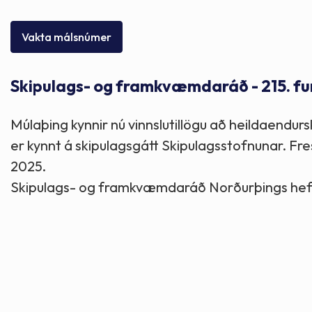
Skólaþjónusta
Skjöl og útgefið efni
Áhugaverðir staðir
Vakta málsnúmer
Íþróttir og tómstundir
Mannauður
Útivist og hreyfing
Skipulags- og framkvæmdaráð - 215. fu
Framkvæmdir og hafnir
Menning og listir
Múlaþing kynnir nú vinnslutillögu að heildaendu
Skipulags- og byggingarmál
Söfn
er kynnt á skipulagsgátt Skipulagsstofnunar. Fre
2025.
Fjölmenningarfulltrúi
Skipulags- og framkvæmdaráð Norðurþings hefur 
Dýraeftirlit