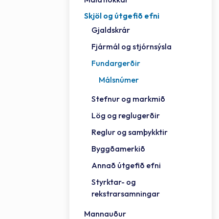
Skjöl og útgefið efni
Félag
Framh
Vinnu
Sorph
Vefm
Bygg
Fræð
Húsa
Jökul
Golfv
Vina
Hvala
Styrktar- og rekstrarsamningar
Gjaldskrár
Félag
Mennt
Íþrót
Veitu
Lausa
Fjöls
Hafn
Reykj
Fjármál og stjórnsýsla
Fundargerðir
Málsnúmer
Stefnur og markmið
Lög og reglugerðir
Reglur og samþykktir
Byggðamerkið
Annað útgefið efni
Styrktar- og
rekstrarsamningar
Mannauður