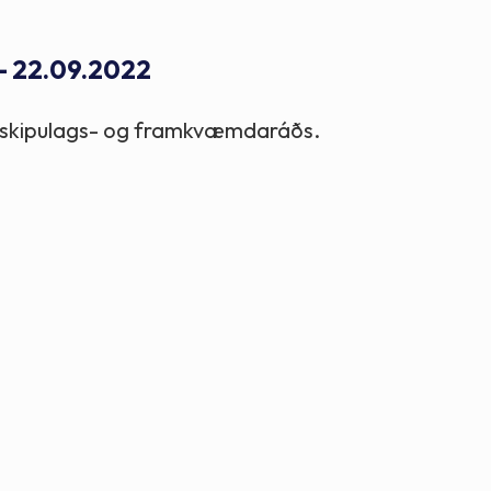
Stefnur og markmið
 - 22.09.2022
Lög og reglugerðir
ar skipulags- og framkvæmdaráðs.