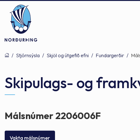
/
Stjórnsýsla
/
Skjöl og útgefið efni
/
Fundargerðir
/
Mál
Þjónusta
Stjórnsýsla
Mannlíf
Skipulags- og fram
Félagsþjónusta
Stjórnkerfi
Byggðarlögin
Málsnúmer 2206006F
Menntun
Málaflokkar
Náttúran
Vakta málsnúmer