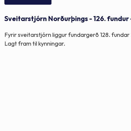
Skólaþjónusta
Skjöl og útgefið efni
Áhugaverðir staðir
Sveitarstjórn Norðurþings - 126. fundur
Íþróttir og tómstundir
Mannauður
Útivist og hreyfing
Fyrir sveitarstjórn liggur fundargerð 128. fund
Framkvæmdir og hafnir
Menning og listir
Lagt fram til kynningar.
Skipulags- og byggingarmál
Söfn
Fjölmenningarfulltrúi
Dýraeftirlit