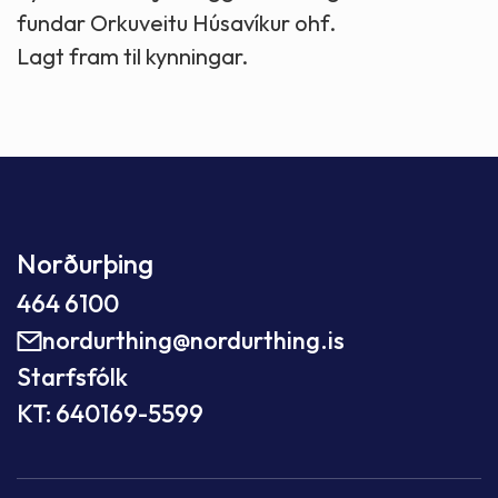
fundar Orkuveitu Húsavíkur ohf.
Lagt fram til kynningar.
Norðurþing
464 6100
nordurthing@nordurthing.is
Starfsfólk
KT: 640169-5599