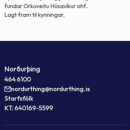
fundar Orkuveitu Húsavíkur ohf.
Lagt fram til kynningar.
Norðurþing
464 6100
nordurthing@nordurthing.is
Starfsfólk
KT: 640169-5599