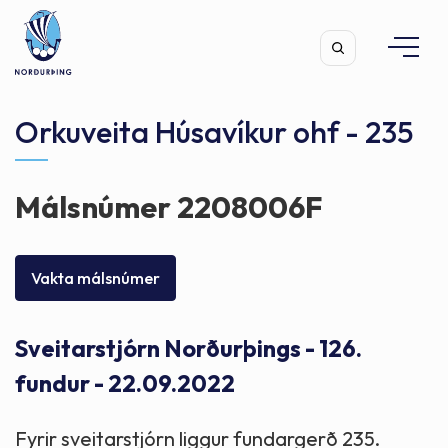
Orkuveita Húsavíkur ohf - 235
Málsnúmer 2208006F
Leita
Vakta málsnúmer
Sveitarstjórn Norðurþings - 126.
fundur - 22.09.2022
Fyrir sveitarstjórn liggur fundargerð 235.