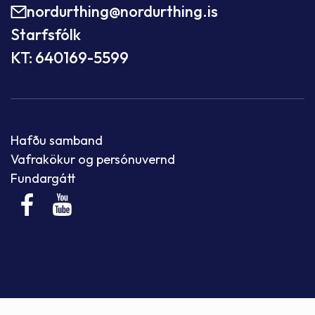
nordurthing@nordurthing.is
Starfsfólk
KT: 640169-5599
Hafðu samband
Vafrakökur og persónuvernd
Fundargátt