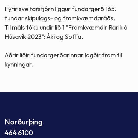
Fyrir sveitarstjórn liggur fundargerð 165.
fundar skipulags- og framkvæmdaráðs.
Til máls tóku undir lið 1 "Framkvæmdir Rarik á
Húsavík 2023": Áki og Soffía.
Aðrir liðir fundargerðarinnar lagðir fram til
kynningar.
Norðurþing
464 6100