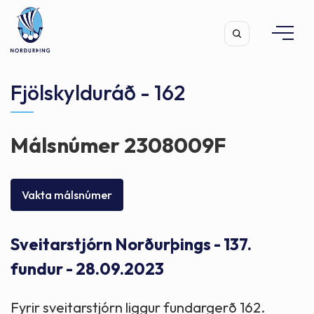
Fjölskylduráð - 162
Málsnúmer 2308009F
Leita
Vakta málsnúmer
Sveitarstjórn Norðurþings - 137.
fundur - 28.09.2023
Fyrir sveitarstjórn liggur fundargerð 162.