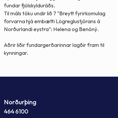
fundar fjölskylduráðs.
Til máls tóku undir lið 7 "Breytt fyrirkomulag
forvarna hjá embætti Lögreglustjórans á
Norðurlandi eystra": Helena og Benóný.
Aðrir liðir fundargerðarinnar lagðir fram til
kynningar.
Norðurþing
464 6100