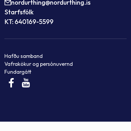
nordurthing@nordurthing.is
Starfsfólk
KT: 640169-5599
Hafðu samband
Vafrakökur og persónuvernd
Fundargátt